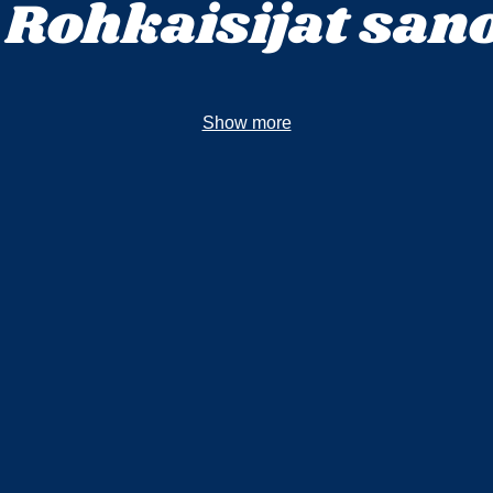
 Rohkaisijat san
Show more
aan
aa