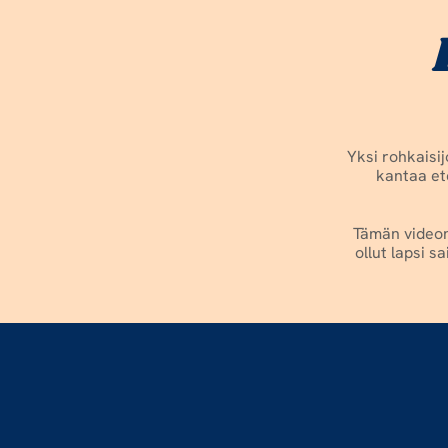
Yksi rohkaisi
kantaa ete
Tämän videon
ollut lapsi s