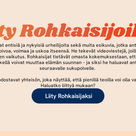
ity Rohkaisijoi
toivoa, voimaa ja uskoa itseensä. He tekevät videoviestejä, joilla
n vaikutus. Rohkaisijat tietävät omasta kokemuksestaan, että
kellä voivat muuttaa elämän suunnan – ja siksi he haluavat ant
seuraavalle sukupolvelle. 
ostavat yhteisön, joka näyttää, että pienillä teoilla voi olla va
Haluatko liittyä mukaan?
 Liity Rohkaisijaksi