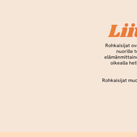
Li
 Rohkaisijat ovat entisiä ja nykyisiä urheilijoita sekä muita esikuvia, jotka antavat lapsille ja 
nuorille 
elämänmittaine
oikealla het
Rohkaisijat muod