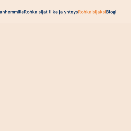
anhemmille
Rohkaisijat-liike ja yhteys
Rohkaisijaksi
Blogi