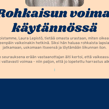
Rohkaisun voima
käytännössä
joistamme, Laura Lepistö, tietää omasta urastaan, miten oikeat
enpäin vaikeinakin hetkinä. Siksi hän haluaa rohkaista lapsia 
jatkamaan, uskomaan itseensä ja löytämään liikunnan ilon.
 seurauksena erään vastaanottajan äiti kertoi, että vaikeassa
ai valtavasti voimaa – niin paljon, että jo lopetettu harrastus al
View Impact
The Movement