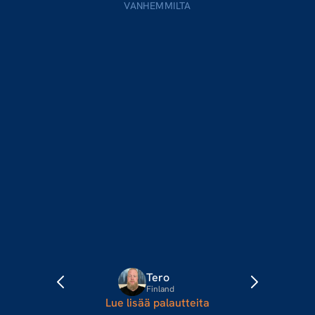
VANHEMMILTA
Tämän viestin ajoitus ei voinut olla 
parempi kuin tämä. Tämmöinen 
personoitu video on todella hieno ja 
ainutlaatuinen tapa tsempata ja 
auttaa junnuja eteenpäin ja 
jatkamaan harrastuksen parissa. 
Teette arvokasta ja hienoa työtä. 
Kiitos todella paljon
Tero
Finland
Lue lisää palautteita