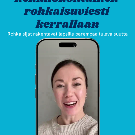
rohkaisuviesti 
kerrallaan
Rohkaisijat rakentavat lapsille parempaa tulevaisuutta