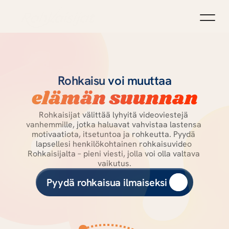
Koti
Vanhemmille
Rohkaisijat-liike ja yhteys
Rohkaisu voi muuttaa
Rohkaisijaksi
Blogi
elämän suunnan
Rohkaisijat välittää lyhyitä videoviestejä 
vanhemmille, jotka haluavat vahvistaa lastensa 
motivaatiota, itsetuntoa ja rohkeutta. Pyydä 
lapsellesi henkilökohtainen rohkaisuvideo 
Rohkaisijalta – pieni viesti, jolla voi olla valtava 
vaikutus.
Pyydä rohkaisua ilmaiseksi 