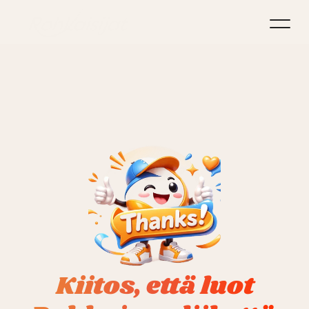
Koti
Vanhemmille
Rohkaisijat-liike ja yhteys
Rohkaisijaksi
Blogi
 Kiitos, että luot 